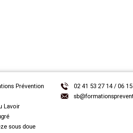
tions Prévention
02 41 53 27 14 / 06 15
sb@formationspreventi
u Lavoir
ugré
ze sous doue