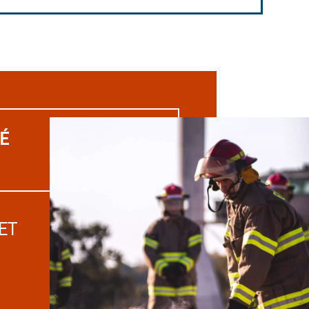
UÉ
ET