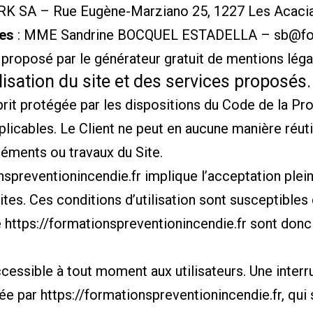
SA – Rue Eugène-Marziano 25, 1227 Les Acacias
ées
: MME Sandrine BOCQUEL ESTADELLA – sb@form
 proposé par le
générateur gratuit de mentions légal
lisation du site et des services proposés.
rit protégée par les dispositions du Code de la Prop
licables. Le Client ne peut en aucune manière réuti
léments ou travaux du Site.
nspreventionincendie.fr
implique l’acceptation plei
rites. Ces conditions d’utilisation sont susceptibl
e
https://formationspreventionincendie.fr
sont donc 
cessible à tout moment aux utilisateurs. Une inter
dée par
https://formationspreventionincendie.fr
, qu