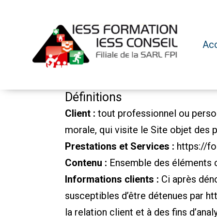
Aller
au
contenu
Acc
FPI
Définitions
Client :
tout professionnel ou perso
morale, qui visite le Site objet des
Prestations et Services :
https://f
Contenu :
Ensemble des éléments co
Informations clients :
Ci après dén
susceptibles d’être détenues par
ht
la relation client et à des fins d’ana