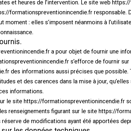
ates et heures de l’intervention. Le site web
https:/
ps://formationspreventionincendie.fr
responsable. D
t moment : elles s’imposent néanmoins à l’utilisateur
connaissance.
ournis.
reventionincendie.fr
a pour objet de fournir une in
ationspreventionincendie.fr
s’efforce de fournir sur 
e.fr
des informations aussi précises que possible. T
tudes et des carences dans la mise à jour, qu’elles 
 ces informations.
ur le site
https://formationspreventionincendie.fr
so
 les renseignements figurant sur le site
https://form
s réserve de modifications ayant été apportées depu
s sur les données techniques.